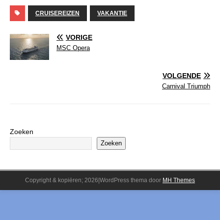
CRUISEREIZEN
VAKANTIE
VORIGE
MSC Opera
VOLGENDE
Carnival Triumph
Zoeken
Zoeken
Copyright & kopiëren; 2026|WordPress thema door
MH Themes