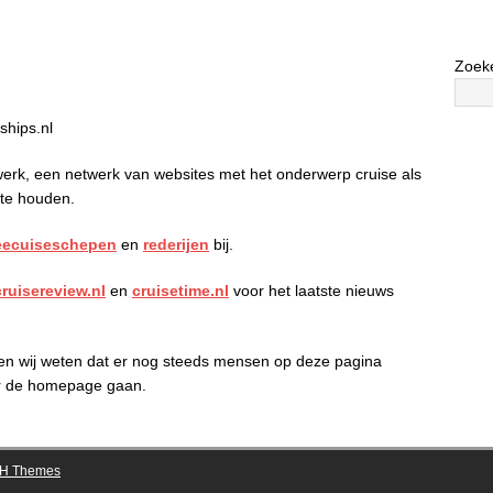
Zoek
ships.nl
erk, een netwerk van websites met het onderwerp cruise als
 te houden.
eecuiseschepen
en
rederijen
bij.
cruisereview.nl
en
cruisetime.nl
voor het laatste nieuws
 en wij weten dat er nog steeds mensen op deze pagina
aar de homepage gaan.
H Themes