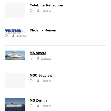
Celebrity Reflection
Redactie
Phoenix Reisen
Redactie
MS Amera
Redactie
MSC Seaview
Redactie
MS Zenith
Redactie