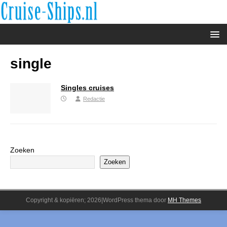
single
Singles cruises
Redactie
Zoeken
Zoeken
Copyright & kopiëren; 2026|WordPress thema door
MH Themes