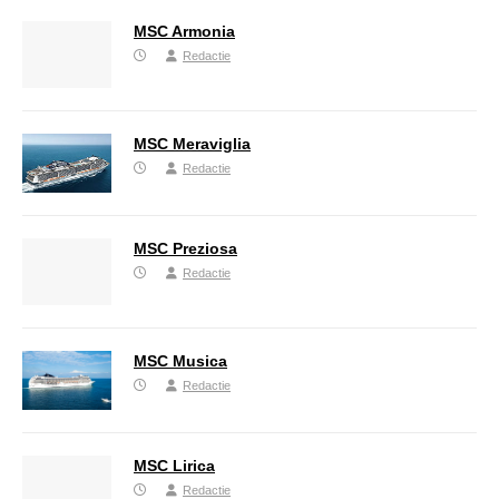
MSC Armonia
Redactie
MSC Meraviglia
Redactie
MSC Preziosa
Redactie
MSC Musica
Redactie
MSC Lirica
Redactie