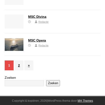
MSC Divina
Redactie
MSC Opera
Redactie
1
2
»
Zoeken
Zoeken
Copyright & kopiëren; 2026|WordPress thema door
MH Themes