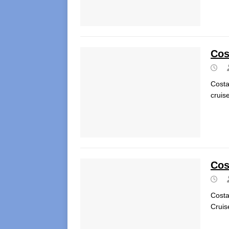
Cos
Costa
cruis
Cos
Costa
Cruis