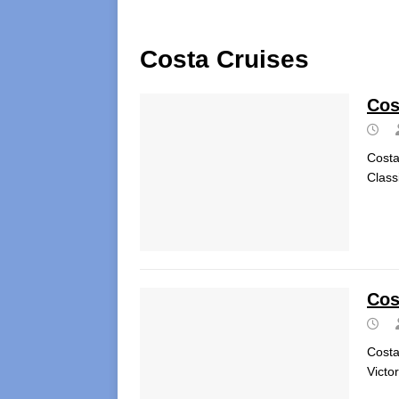
Costa Cruises
Cos
Costa
Cla
Cos
Costa
Victo