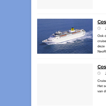
Cos
Ook d
cruis
deze 
NeoR
Cos
Cruis
Het s
van d