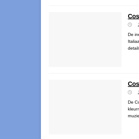
Cos
De in
Itali
detai
Cos
De Co
kleur
muzie