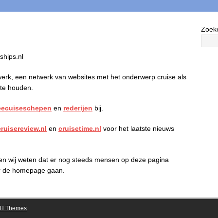
Zoek
ships.nl
erk, een netwerk van websites met het onderwerp cruise als
 te houden.
eecuiseschepen
en
rederijen
bij.
cruisereview.nl
en
cruisetime.nl
voor het laatste nieuws
 en wij weten dat er nog steeds mensen op deze pagina
aar de homepage gaan.
H Themes