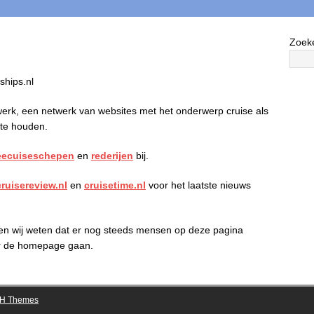
Zoek
ships.nl
erk, een netwerk van websites met het onderwerp cruise als
 te houden.
eecuiseschepen
en
rederijen
bij.
cruisereview.nl
en
cruisetime.nl
voor het laatste nieuws
 en wij weten dat er nog steeds mensen op deze pagina
aar de homepage gaan.
H Themes